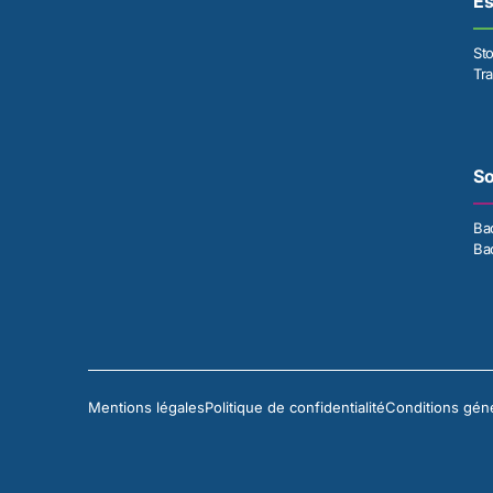
E
St
Tr
So
Ba
Ba
Mentions légales
Politique de confidentialité
Conditions gén