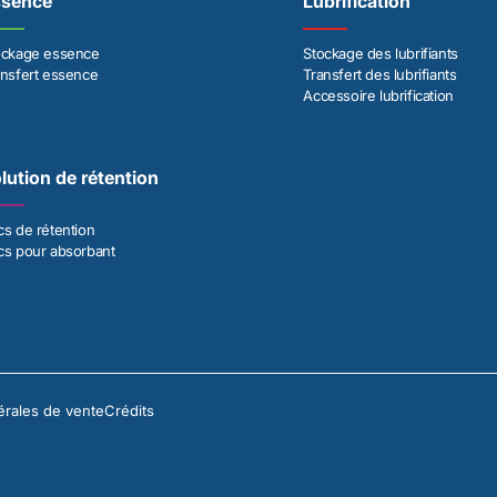
ssence
Lubrification
ockage essence
Stockage des lubrifiants
ansfert essence
Transfert des lubrifiants
Accessoire lubrification
lution de rétention
cs de rétention
cs pour absorbant
érales de vente
Crédits