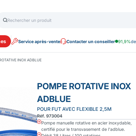
es
Service après-vente
Contacter un conseiller
91,9%
de
ROTATIVE INOX ADBLUE
POMPE ROTATIVE INOX
ADBLUE
POUR FUT AVEC FLEXIBLE 2,5M
Réf. 973004
Pompe manuelle rotative en acier inoxydable,
certifié pour le transvasement de l'adblue.
Débit 38 Litres / 100 rotations