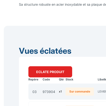
Sa structure robuste en acier inoxydable et sa plaque de 
Vues éclatées
ECLATE PRODUIT
Repère
Code
Qté
Stock
Libell
03
973904
x1
Sur commande
LEVI