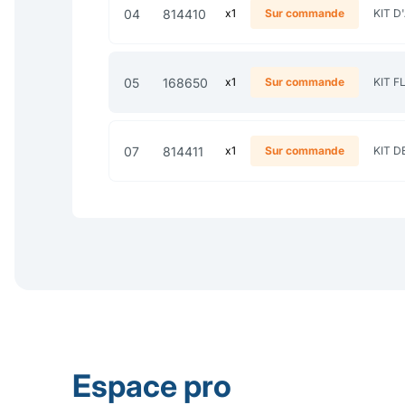
04
814410
x1
Sur commande
KIT 
05
168650
x1
Sur commande
KIT F
07
814411
x1
Sur commande
KIT 
Espace pro