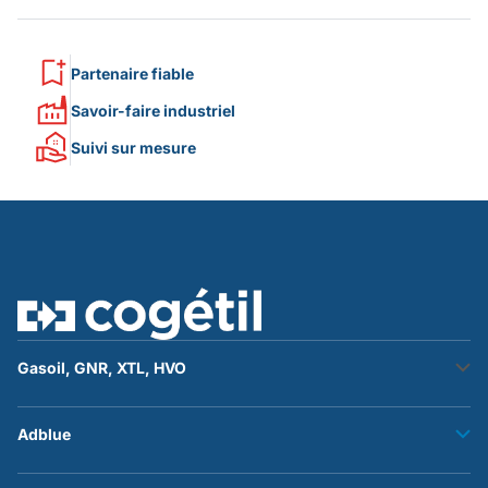
Partenaire fiable
Savoir-faire industriel
Suivi sur mesure
Gasoil, GNR, XTL, HVO
Stockage fuel
Adblue
Transfert fuel
Accessoires et flexibles
Stockage adblue