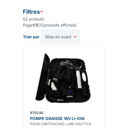
Filtres
53
produits
Page
1
/
5
[
12
produits affichés
]
Trier par
970246
POMPE GRAISSE 18V LI-ION
POUR CARTOUCHES LUBE SHUTTLE