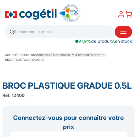
91,9%
de produit
A
en stock
/
/
/
/
Accueil
Lubrification
Accessoire lubrification
Entonnoir & broc
BROC PLASTQIUE GRADUE
BROC PLASTIQUE GRADUE 0.5L
Réf. 12400
Connectez-vous pour connaître votre
prix