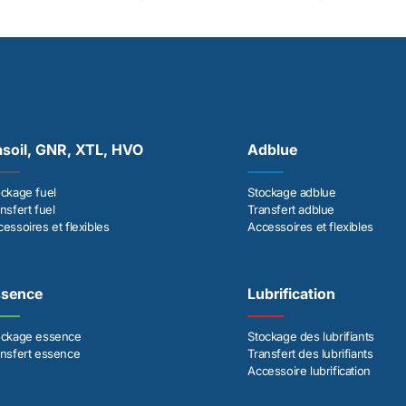
soil, GNR, XTL, HVO
Adblue
ockage fuel
Stockage adblue
nsfert fuel
Transfert adblue
essoires et flexibles
Accessoires et flexibles
ssence
Lubrification
ockage essence
Stockage des lubrifiants
ansfert essence
Transfert des lubrifiants
Accessoire lubrification