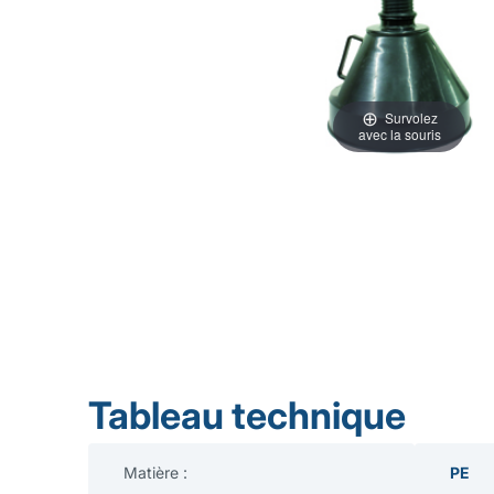
Survolez
avec la souris
Tableau technique
Matière :
PE