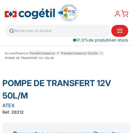
91,9%
de produit
A
en stock
/
/
/
/
Accueil
Essence
Transfert essence
Transfert essence 12v/24v
POMPE DE TRANSFERT 12V 50L/M
POMPE DE TRANSFERT 12V
50L/M
ATEX
Réf. 26212