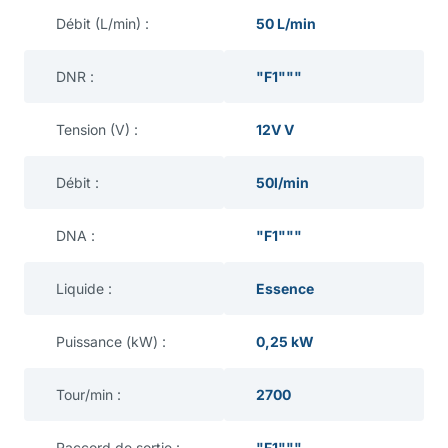
Débit (L/min) :
50 L/min
DNR :
"F1"""
Tension (V) :
12V V
Débit :
50l/min
DNA :
"F1"""
Liquide :
Essence
Puissance (kW) :
0,25 kW
Tour/min :
2700
Raccord de sortie :
"F1"""