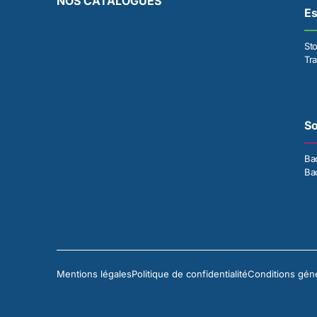
NOS CATALOGUES
E
St
Tr
So
Ba
Ba
Mentions légales
Politique de confidentialité
Conditions gén