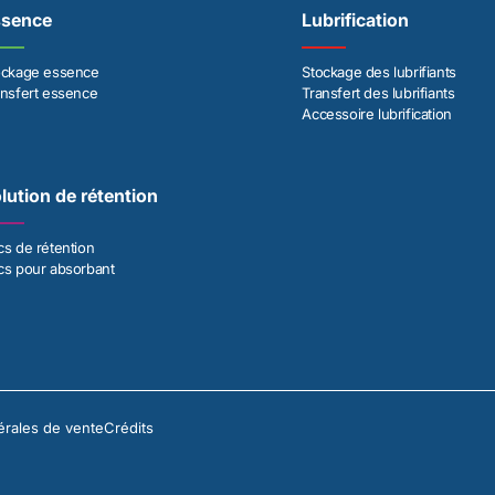
ssence
Lubrification
ockage essence
Stockage des lubrifiants
ansfert essence
Transfert des lubrifiants
Accessoire lubrification
lution de rétention
cs de rétention
cs pour absorbant
érales de vente
Crédits