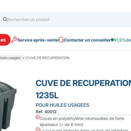
es
Service après-vente
Contacter un conseiller
91,9%
de
huile usagée
/
CUVE DE RECUPERATION
CUVE DE RECUPERATIO
1235L
POUR HUILES USAGEES
Réf. 40012
Cuves en polyéthylène rotomoulées de forte
épaisseur (+ de 6 mm)
La cuve est intégrée dans un bac de rétention