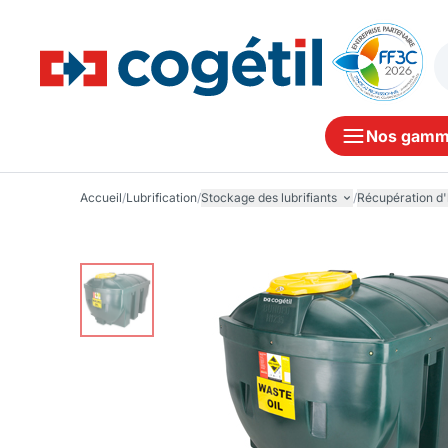
Nos gamm
Accueil
/
Lubrification
/
Stockage des lubrifiants
/
Récupération d'