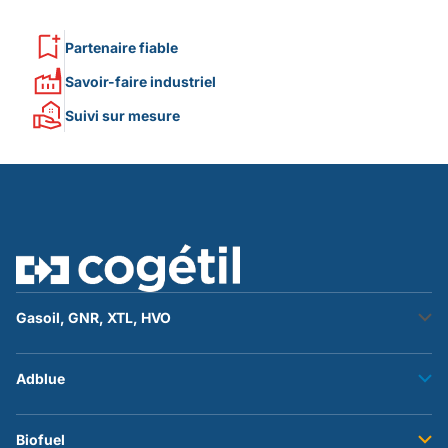
Partenaire fiable
Savoir-faire industriel
Suivi sur mesure
Gasoil, GNR, XTL, HVO
Stockage fuel
Adblue
Transfert fuel
Accessoires et flexibles
Stockage adblue
Biofuel
Transfert adblue