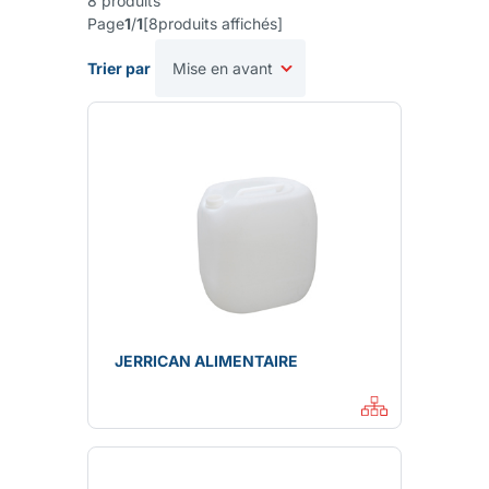
8
produits
Page
1
/
1
[
8
produits affichés
]
Trier par
JERRICAN ALIMENTAIRE