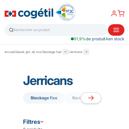
91,9%
de produit
A
en stock
/
/
/
Accueil
Gasoil, gnr, xtl, hvo
Stockage fuel
Jerricans
Jerricans
Stockage fixe
Ravitaillement mobile
Stockage fixe
Ravitaillement mobile
Filtres