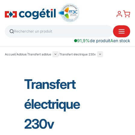
91,9%
de produit
A
en stock
/
/
/
Accueil
Adblue
Transfert adblue
Transfert électrique 230v
Transfert
électrique
230v