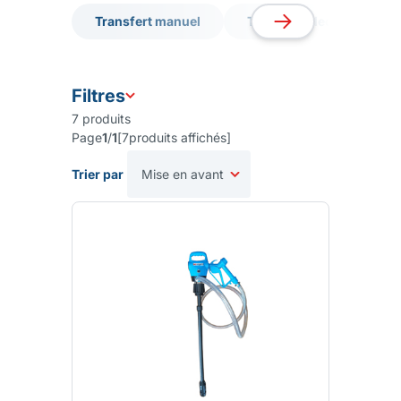
Transfert manuel
Transfert électrique 12v/
Transfert manuel
Transfert électrique 12v/
Filtres
7
produits
Page
1
/
1
[
7
produits affichés
]
Trier par