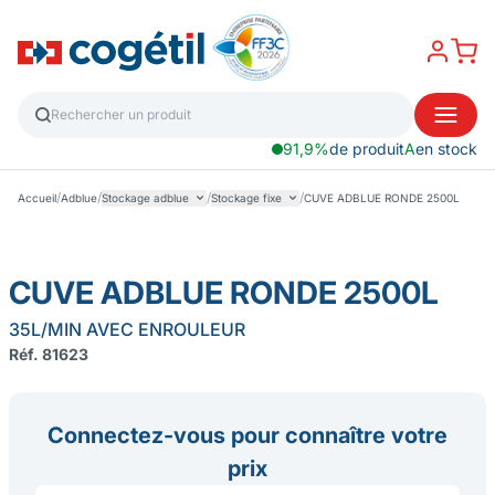
91,9%
de produit
A
en stock
/
/
/
/
Accueil
Adblue
Stockage adblue
Stockage fixe
CUVE ADBLUE RONDE 2500L
CUVE ADBLUE RONDE 2500L
35L/MIN AVEC ENROULEUR
Réf. 81623
Connectez-vous pour connaître votre
prix