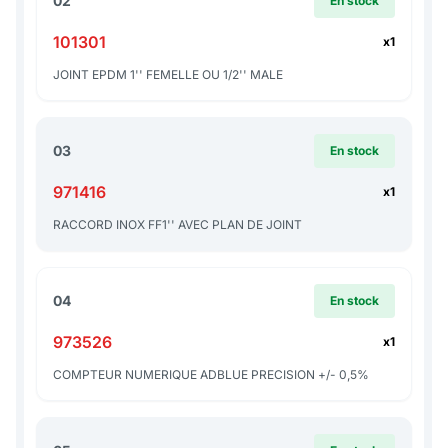
02
En stock
101301
x1
JOINT EPDM 1'' FEMELLE OU 1/2'' MALE
03
En stock
971416
x1
RACCORD INOX FF1'' AVEC PLAN DE JOINT
04
En stock
973526
x1
COMPTEUR NUMERIQUE ADBLUE PRECISION +/- 0,5%