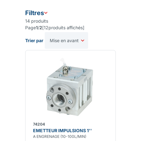
Filtres
14
produits
Page
1
/
2
[
12
produits affichés
]
Trier par
74204
EMETTEUR IMPULSIONS 1''
A ENGRENAGE (10-100L/MIN)