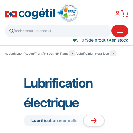
91,9%
de produit
A
en stock
/
/
/
Accueil
Lubrification
Transfert des lubrifiants
Lubrification électrique
Lubrification
électrique
Lubrification manuelle
Lubrification pneu
Lubrification manuelle
Lubrification pneu