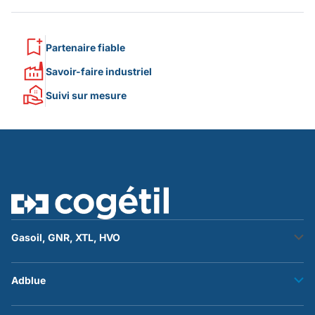
Partenaire fiable
Savoir-faire industriel
Suivi sur mesure
Gasoil, GNR, XTL, HVO
Stockage fuel
Adblue
Transfert fuel
Accessoires et flexibles
Stockage adblue